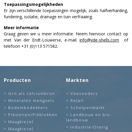
Toepassingsmogelijkheden
Er zijn verschillende toepassingen mogelijk, zoals halfverharding,
fundering, isolatie, drainage en tuin verfraaiing.
Meer informatie
Graag geven we u meer informatie. Neem hiervoor contact op
met Van der Endt-Louwerse, e-mail:
info@vde-shells.com
of
telefoon +31 (0)113 571582.
Producten
Markten
Grit als calciumbron
Veevoeders
Mineralen mengsels
Retail
Bodembedekkers
Schelpenmarkt
Pikstenen/Pikblokken
Landbouw en bio-
landbouw
Maagkiezel
Industrie/Overig
Maagkiezel