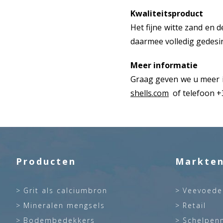
Kwaliteitsproduct
Het fijne witte zand en
daarmee volledig gedesi
Meer informatie
Graag geven we u meer i
shells.com
of telefoon +
Producten
Markte
Grit als calciumbron
Veevoede
Mineralen mengsels
Retail
Bodembedekkers
Schelpen