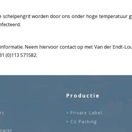
 de schelpengrit worden door ons onder hoge temperatuur ge
nfecteerd.
nformatie. Neem hiervoor contact op met Van der Endt-Lou
31 (0)113 571582.
n
Productie
rs
Private Label
Co Packing
markt