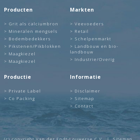
Producten
Markten
Grit als calciumbron
Veevoeders
Mineralen mengsels
Retail
Bodembedekkers
Schelpenmarkt
Pikstenen/Pikblokken
Landbouw en bio-
landbouw
Maagkiezel
Industrie/Overig
Maagkiezel
Productie
Informatie
Private Label
Disclaimer
Co Packing
Sitemap
Contact
(c) copyright Van der Endt-Louwerse C.V. |
Sitemap