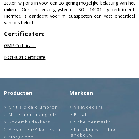
zetten wij ons in voor een zo gering mogelijke belasting van het
milieu. Ons milieuzorgsysteem ISO 14001 gecertificeerd.
Hiermee is aandacht voor milieuaspecten een vast onderdeel
van ons beleid.
Certificaten:
GMP Certificate
ISO14001 Certificate
Producten
Markten
Grit als calciumbron
Veevoeders
Mineralen mengsels
Retail
Bodembedekkers
Schelpenmarkt
Pikstenen/Pikblokken
Landbouw en bio-
landbouw
Maagkiezel