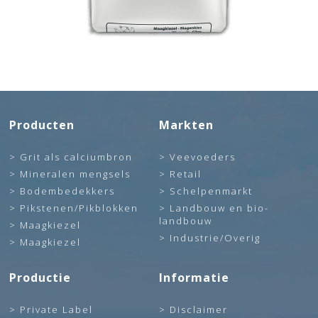
Producten
Markten
Grit als calciumbron
Veevoeders
Mineralen mengsels
Retail
Bodembedekkers
Schelpenmarkt
Pikstenen/Pikblokken
Landbouw en bio-
landbouw
Maagkiezel
Industrie/Overig
Maagkiezel
Productie
Informatie
Private Label
Disclaimer