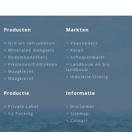
Producten
Markten
Grit als calciumbron
Veevoeders
Mineralen mengsels
Retail
Bodembedekkers
Schelpenmarkt
Pikstenen/Pikblokken
Landbouw en bio-
landbouw
Maagkiezel
Industrie/Overig
Maagkiezel
Productie
Informatie
Private Label
Disclaimer
Co Packing
Sitemap
Contact