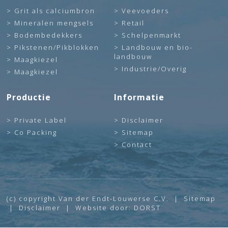
Grit als calciumbron
Veevoeders
Mineralen mengsels
Retail
Bodembedekkers
Schelpenmarkt
Pikstenen/Pikblokken
Landbouw en bio-
landbouw
Maagkiezel
Industrie/Overig
Maagkiezel
Productie
Informatie
Private Label
Disclaimer
Co Packing
Sitemap
Contact
(c) copyright Van der Endt-Louwerse C.V. |
Sitemap
|
Disclaimer
| Website door:
DORST