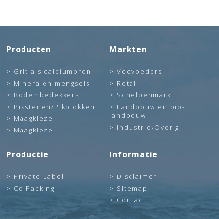
Producten
Markten
Grit als calciumbron
Veevoeders
Mineralen mengsels
Retail
Bodembedekkers
Schelpenmarkt
Pikstenen/Pikblokken
Landbouw en bio-
landbouw
Maagkiezel
Industrie/Overig
Maagkiezel
Productie
Informatie
Private Label
Disclaimer
Co Packing
Sitemap
Contact