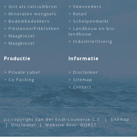
Grit als calciumbron
Veevoeders
Mineralen mengsels
Retail
Bodembedekkers
Schelpenmarkt
Pikstenen/Pikblokken
Landbouw en bio-
landbouw
Maagkiezel
Industrie/Overig
Maagkiezel
Productie
Informatie
Private Label
Disclaimer
Co Packing
Sitemap
Contact
(c) copyright Van der Endt-Louwerse C.V. |
Sitemap
|
Disclaimer
| Website door:
DORST